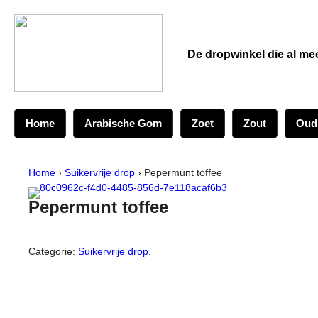
De dropwinkel die al me
Home
Arabische Gom
Zoet
Zout
Oud
Home
›
Suikervrije drop
› Pepermunt toffee
Pepermunt toffee
Categorie:
Suikervrije drop
.